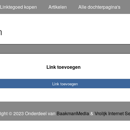
Linktegoed kopen
Artikelen
Alle dochterpagina's
n
Link toevoegen
Link toevoegen
ight © 2023 Onderdeel van
BaakmanMedia
&
Vrolijk Internet S